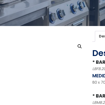
De
De
* BA
LBFB.2
MEDI
80 x 7
* BA
LBMB.2