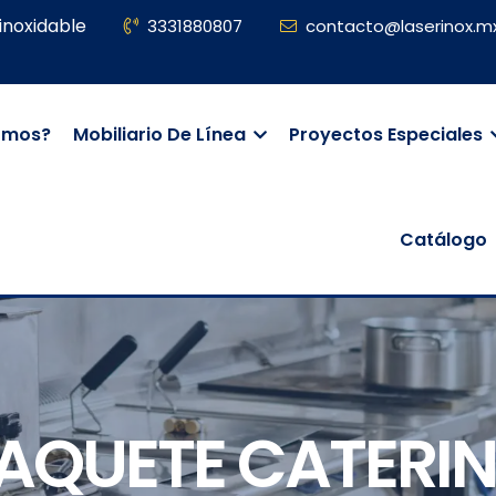
inoxidable
3331880807
contacto@laserinox.m
omos?
Mobiliario De Línea
Proyectos Especiales
Catálogo
AQUETE CATERI