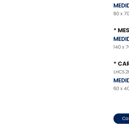
MEDI
80 x 7
* ME
MEDI
140 x 7
* CA
LHCS.2
MEDI
60 x 4
Co