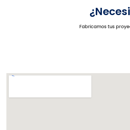
¿Necesi
Mamparas
Mesas Industriales
Fabricamos tus proyec
Mesas de Trabajo
Mezzanine
Mingitorios
Mostradores
Muebles Hospitalarios
Muebles Múltiples
Números