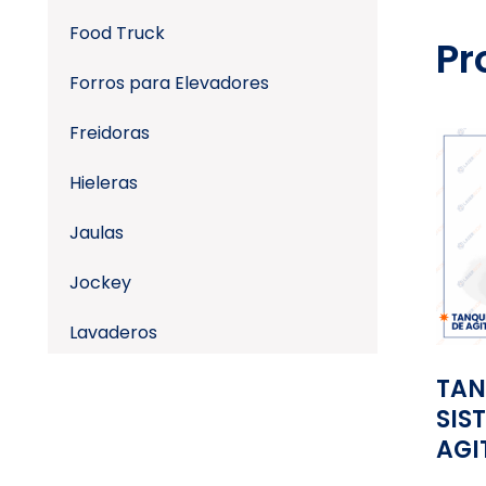
Food Truck
Pr
Forros para Elevadores
Freidoras
Hieleras
Jaulas
Jockey
Lavaderos
Lavamanos
TAN
SIS
Letras
AGI
Lockers