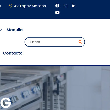
x
Av. López Mateos
Maquila
Contacto
NG