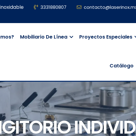
inoxidable
3331880807
contacto@laserinox.m
omos?
Mobiliario De Línea
Proyectos Especiales
Catálogo
GITORIO INDIVI