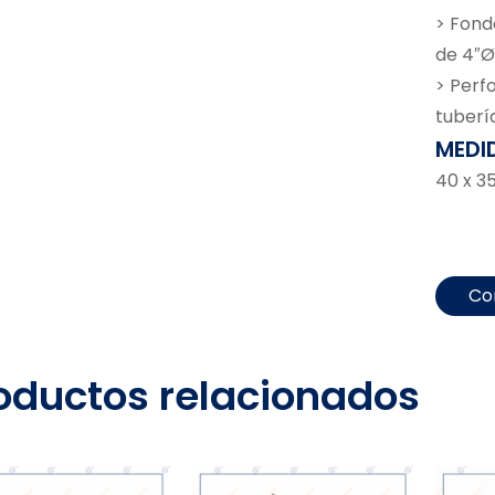
> Fond
de 4″Ø
> Perf
tuberí
MEDI
40 x 3
Co
oductos relacionados