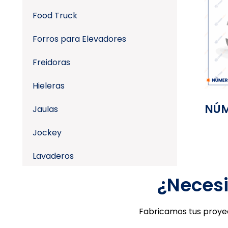
Food Truck
Forros para Elevadores
Freidoras
Hieleras
NÚM
Jaulas
Jockey
Lavaderos
¿Necesi
Lavamanos
Letras
Fabricamos tus proyec
Lockers