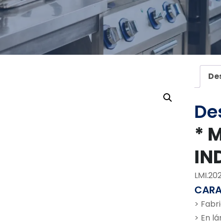
De
De
* 
IN
LMI.20
CARA
> Fabr
> En lá