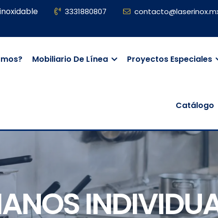
inoxidable
3331880807
contacto@laserinox.m
omos?
Mobiliario De Línea
Proyectos Especiales
Catálogo
ANOS INDIVIDUA