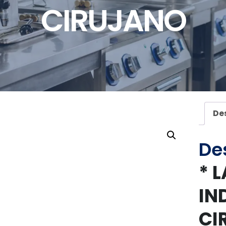
CIRUJANO
De
De
* 
IN
CI