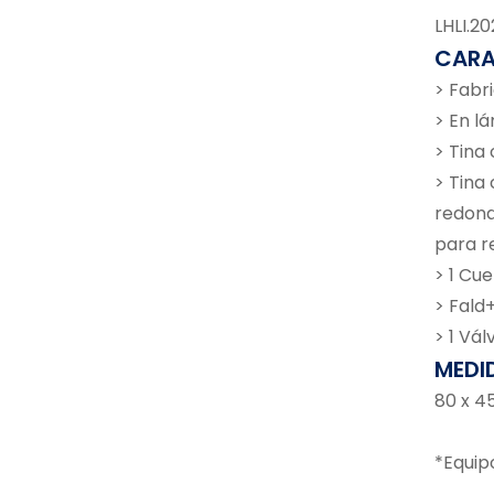
LHLI.2
CARA
> Fabr
> En lá
> Tina
> Tina
redond
para r
> 1 Cu
> Fald
> 1 Vál
MEDI
80 x 4
*Equip