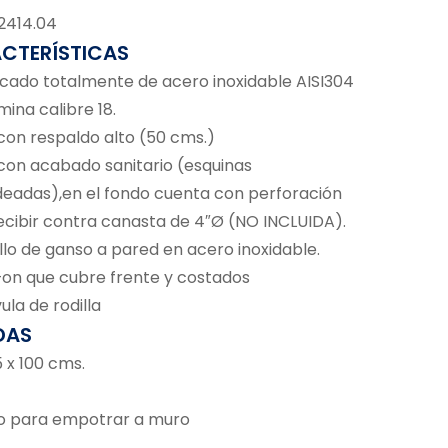
02414.04
CTERÍSTICAS
icado totalmente de acero inoxidable AISI304
mina calibre 18.
 con respaldo alto (50 cms.)
 con acabado sanitario (esquinas
eadas),en el fondo cuenta con perforación
ecibir contra canasta de 4″Ø (NO INCLUIDA).
ello de ganso a pared en acero inoxidable.
+on que cubre frente y costados
vula de rodilla
DAS
5 x 100 cms.
o para empotrar a muro