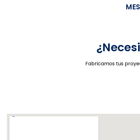
MES
Letras
Lockers
Mamparas
¿Necesi
Mesas Industriales
Fabricamos tus proyec
Mesas de Trabajo
Mezzanine
Mingitorios
Mostradores
Muebles Hospitalarios
Muebles Múltiples