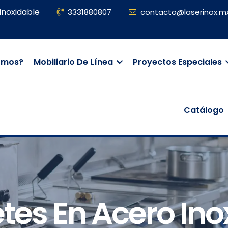
inoxidable
3331880807
contacto@laserinox.m
omos?
Mobiliario De Línea
Proyectos Especiales
Catálogo
tes En Acero Ino