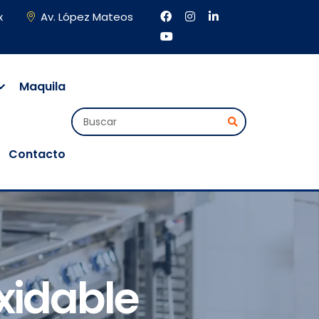
x
Av. López Mateos
Maquila
Contacto
xidable